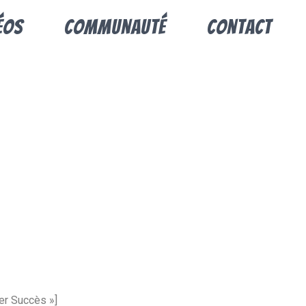
éos
Communauté
Contact
er Succès »]