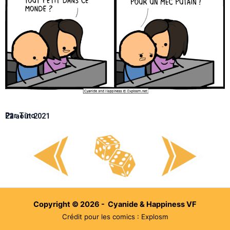
Par Tino
22 août 2021
Copyright © 2026 - Cyanide & Happiness VF
Crédit pour les comics : Explosm