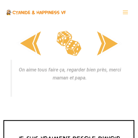
Aller
Main
au
Men
contenu
On aime tous faire ça, regarder bien près, merci
maman et papa.