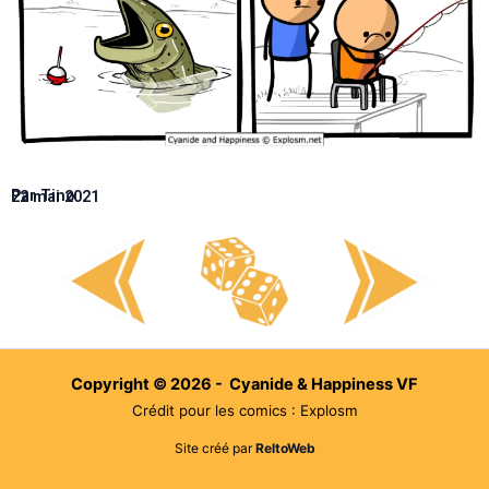
Par Tino
22 mai 2021
Copyright © 2026 - Cyanide & Happiness VF
Crédit pour les comics : Explosm
Site créé par
ReltoWeb