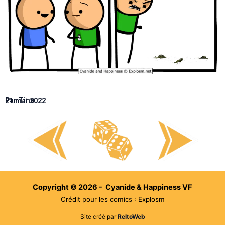
Par Tino
21 mai 2022
Copyright © 2026 - Cyanide & Happiness VF
Crédit pour les comics : Explosm
Site créé par
ReltoWeb