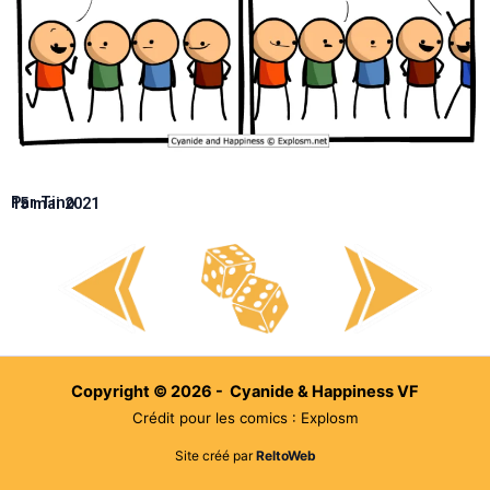
Par Tino
15 mai 2021
Copyright © 2026 - Cyanide & Happiness VF
Crédit pour les comics : Explosm
Site créé par
ReltoWeb