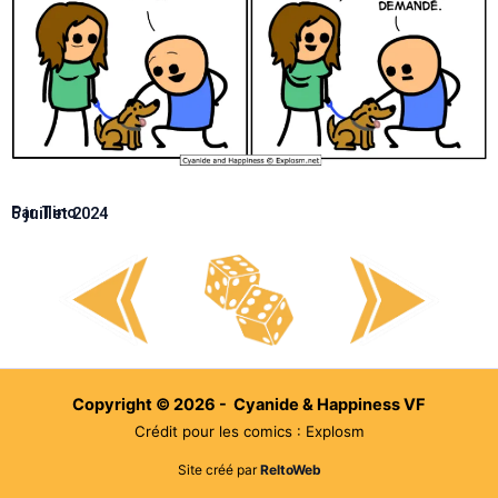
Par Tino
5 juillet 2024
Copyright © 2026 - Cyanide & Happiness VF
Crédit pour les comics : Explosm
Site créé par
ReltoWeb